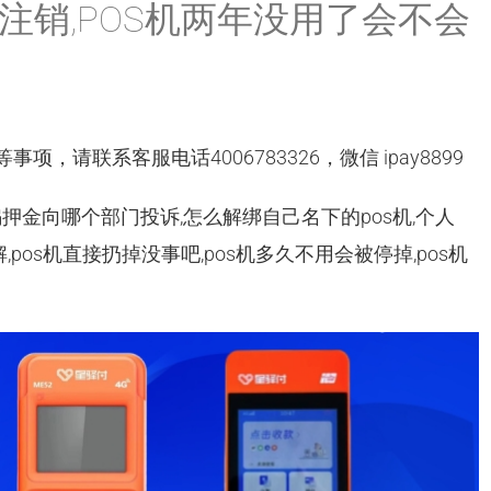
注销,POS机两年没用了会不会
项，请联系客服电话4006783326，微信 ipay8899
s骗押金向哪个部门投诉,怎么解绑自己名下的pos机,个人
,pos机直接扔掉没事吧,pos机多久不用会被停掉,pos机